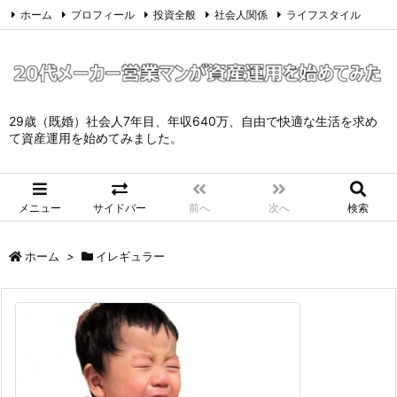
ホーム
プロフィール
投資全般
社会人関係
ライフスタイル
サイトマップ
お問い合わせ
プライバシーポリシー
Twitter
Feedly
29歳（既婚）社会人7年目、年収640万、自由で快適な生活を求め
て資産運用を始めてみました。
メニュー
サイドバー
前へ
次へ
検索
ホーム
>
イレギュラー