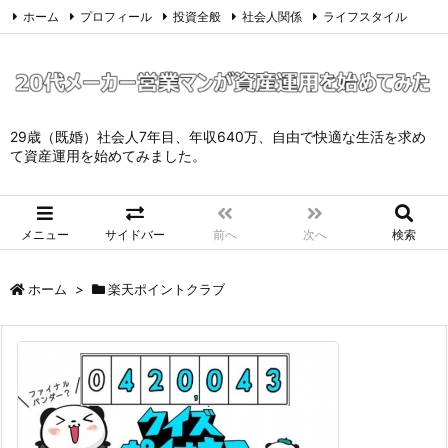
ホーム
プロフィール
投資全般
社会人関係
ライフスタイル
サイトマップ
お問い合わせ
プライバシーポリシー
Twitter
Feedly
29歳（既婚）社会人7年目、年収640万、自由で快適な生活を求め
て資産運用を始めてみました。
メニュー
サイドバー
前へ
次へ
検索
ホーム
>
楽天ポイントクラブ