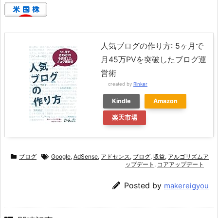
人気ブログの作り方: 5ヶ月で
月45万PVを突破したブログ運
営術
created by
Rinker
Kindle
Amazon
楽天市場
ブログ
Google
,
AdSense
,
アドセンス
,
ブログ
,
収益
,
アルゴリズムア
ップデート
,
コアアップデート
Posted by
makereigyou