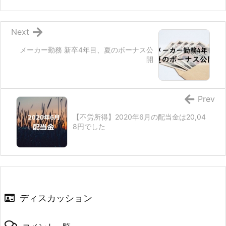
Next
メーカー勤務 新卒4年目、夏のボーナス公
開
Prev
【不労所得】2020年6月の配当金は20,04
8円でした
ディスカッション