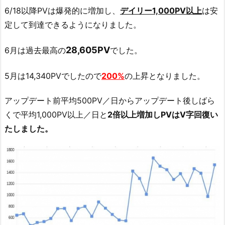
6/18以降PVは爆発的に増加し、
デイリー1,000PV以上
は安
定して到達できるようになりました。
28,605PV
6月は過去最高の
でした。
5月は14,340PVでしたので
200%
の上昇となりました。
アップデート前平均500PV／日からアップデート後しばら
くで平均1,000PV以上／日と
2倍以上増加しPVはV字回復い
たしました。