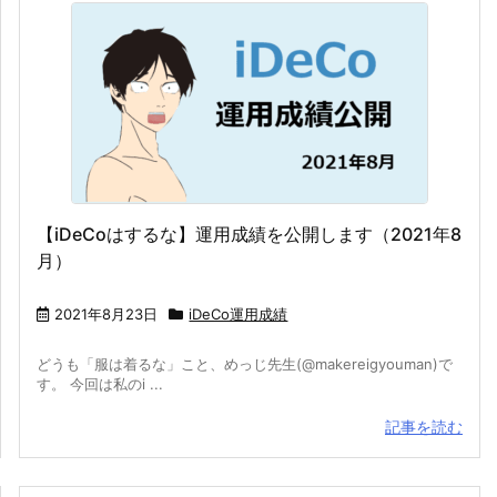
【iDeCoはするな】運用成績を公開します（2021年8
月）
2021年8月23日
iDeCo運用成績
どうも「服は着るな」こと、めっじ先生(@makereigyouman)で
す。 今回は私のi ...
記事を読む