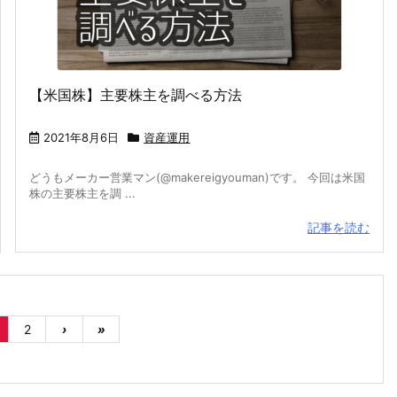
【米国株】主要株主を調べる方法
2021年8月6日
資産運用
どうもメーカー営業マン(@makereigyouman)です。 今回は米国
株の主要株主を調 ...
記事を読む
2
›
»