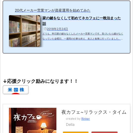
20代メーカー営業マンが資産運用を始めてみた
家の鍵をなくして初めてネカフェに一晩泊まった
話
2018年2月24日
どうも、昨日家の鍵をなくしたメーカー営業マンです。気づいたら鍵がなく
なっていた金曜日、一週間の仕事を終え、友人と食事に行っていました。友
人と別れて、いつも通り電車に乗り込み最寄り駅に到着。「明日はなにをし
よう」と考えながら駅から自宅までの道を歩いて帰っていました。21時頃、
玄関前に到着。さていつも通り鍵を取り出そうとポケットに手を伸ばしまし
た。 「あれ、ない。」 全てのポケットに手を入れましたが見当たらず。カ
バンの中を全て出しても見つからない、、「ない、ない、ない」頭の中が焦
りと困惑で...
↓応援クリック励みになります！！
夜カフェ~リラックス・タイム
created by
Rinker
Della