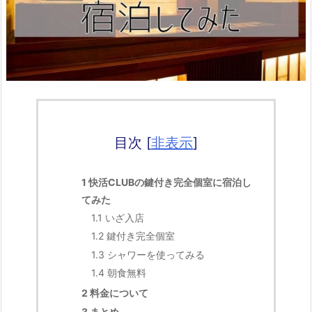
目次
[
非表示
]
1
快活CLUBの鍵付き完全個室に宿泊し
てみた
1.1
いざ入店
1.2
鍵付き完全個室
1.3
シャワーを使ってみる
1.4
朝食無料
2
料金について
3
まとめ