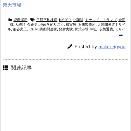
楽天市場
資産運用
日経平均株価
,
NYダウ
,
北朝鮮
,
ドナルド・トランプ
,
金正
恩
,
大統領
,
金正男
,
地政学的リスク
,
核実験
,
石川製作所
,
大陸間弾道ミサイ
ル
,
細谷火工
,
ICBM
,
防衛関連株
,
発射実験
,
株式市場
,
中止
,
仮想通貨
,
ミサイ
ル
Posted by
makereigyou
関連記事