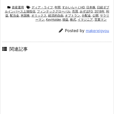
資産運用
ディア・ライフ
,
年間
,
すかいらーくHD
,
日本株
,
日経ダブ
ルインバース上場投信
,
フィンテックグローバル
,
売買
,
みずほFG
,
2018年
,
利
益
,
配当金
,
米国株
,
オリックス
,
経済的自由
,
オプトラン
,
分配金
,
公開
,
サラリ
ーマン
,
KeyHolder
,
損益
,
株式
,
イマジニア
,
営業マン
Posted by
makereigyou
関連記事