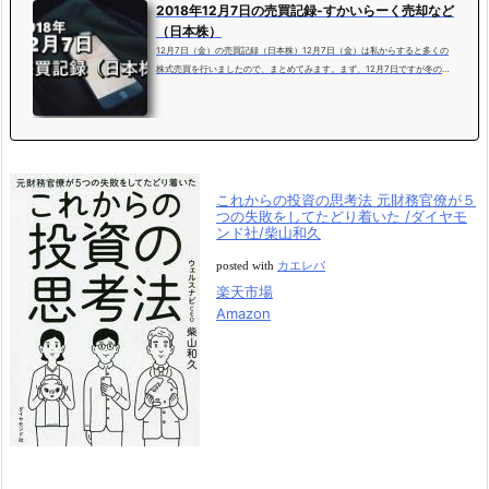
2018年12月7日の売買記録-すかいらーく売却など
（日本株）
12月7日（金）の売買記録（日本株）12月7日（金）は私からすると多くの
株式売買を行いましたので、まとめてみます。まず、12月7日ですが冬のボ
ーナスの入金日となりました。ただ、今回の株式売買にボーナスは関係あり
ません（笑）すかいらーくホールディングス売却株主優待目的で保有してい
たすかいらーくHDを売却しました。すかいらーくHD【3197】株数 ：2
00株取得単価：1,547.8円（309,560円）売却単価：1,923.2円（384,640
円）売却損益：+75,080円（手数料除く）すかいらーくHDからは配当＋優
待を複数回いただきました。大変お世...
これからの投資の思考法 元財務官僚が５
つの失敗をしてたどり着いた /ダイヤモ
ンド社/柴山和久
posted with
カエレバ
楽天市場
Amazon