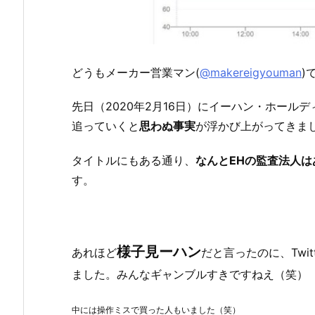
どうもメーカー営業マン(
@makereigyouman
)
先日（2020年2月16日）にイーハン・ホール
追っていくと
思わぬ事実
が浮かび上がってきま
タイトルにもある通り、
なんとEHの監査法人
す。
様子見ーハン
あれほど
だと言ったのに、Twi
ました。みんなギャンブルすきですねえ（笑）
中には操作ミスで買った人もいました（笑）