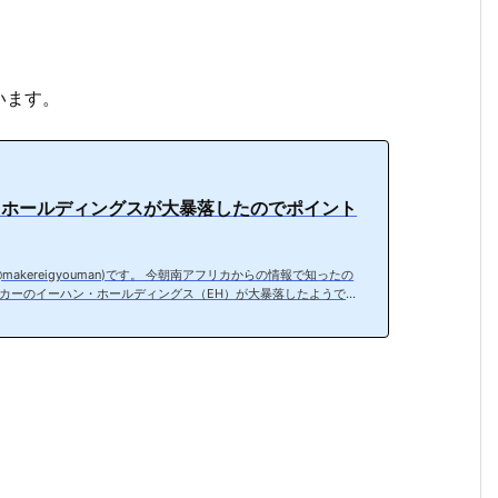
います。
・ホールディングスが大暴落したのでポイント
akereigyouman)です。 今朝南アフリカからの情報で知ったの
カーのイーハン・ホールディングス（EH）が大暴落したようで
ートかよ・・・Ehangに関しては、次の英文にある通り、不正会
題とかそういう次元でなくて、すべて問題であったとしか・・・ p
7aLLk— も＠米国株投資 (@bo0707sS) February 16, 2021120ドル以上
80ドル近く下落、パーセンテージにすると-62%ですよ・・・。こ