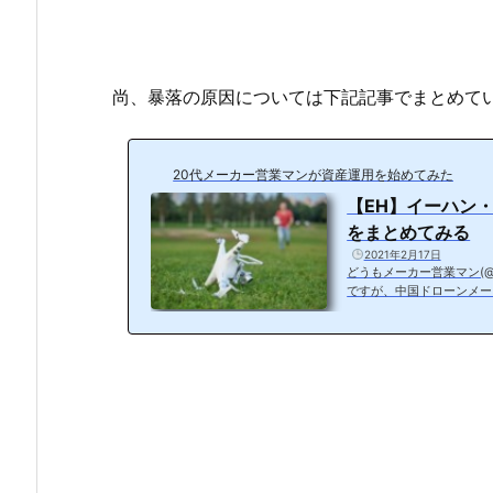
尚、暴落の原因については下記記事でまとめて
20代メーカー営業マンが資産運用を始めてみた
【EH】イーハン
をまとめてみる
2021年2月17日
どうもメーカー営業マン(@m
ですが、中国ドローンメー
す。これマジで一日のチャ
計が問題とか製造能力が問
ic.twitter.com/hsiG6
あった株価がなんと一晩で
れ...