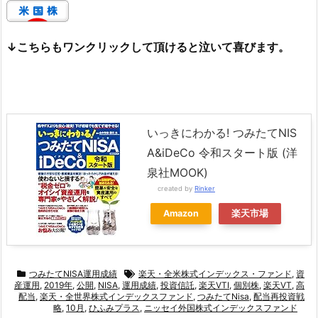
↓こちらもワンクリックして頂けると泣いて喜びます。
いっきにわかる! つみたてNIS
A&iDeCo 令和スタート版 (洋
泉社MOOK)
created by
Rinker
Amazon
楽天市場
つみたてNISA運用成績
楽天・全米株式インデックス・ファンド
,
資
産運用
,
2019年
,
公開
,
NISA
,
運用成績
,
投資信託
,
楽天VTI
,
個別株
,
楽天VT
,
高
配当
,
楽天・全世界株式インデックスファンド
,
つみたてNisa
,
配当再投資戦
略
,
10月
,
ひふみプラス
,
ニッセイ外国株式インデックスファンド