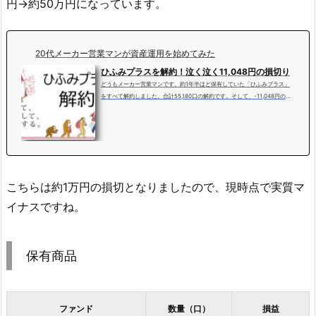
円→約50万円になっています。
20代メーカー営業マンが資産運用を始めてみた
ひふみプラスを解約！泣く泣く11,048円の損切り
どうもメーカー営業マンです。約1年半ほど保有していた「ひふみプラス」
をすべて解約しました。合計55,180口の解約です。そして、-11,048円の損
切りとなりました。もっと言うと、つみたてNISA枠で購入していたので、約
20万円分のNISA枠が水の泡となりました。。解約理由私が解約をした理由
は下記2点が挙げられます。①パフォーマンスが思った以上に上がらなかっ
た。②経費率の高さ。 出所：ひふみプラス 基準価額推移 レオス・キャピタ
ルワークスチャートを見ればわかりますが、プラスに転じているときをほと
んど見たことがありませ...
こちらは約1万円の損切となりましたので、現時点で実質マ
イナスですね。
保有商品
ファンド
数量（口）
損益