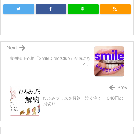
Next
歯列矯正銘柄「SmileDirectClub」が気にな
る。
Prev
ひふみプラスを解約！泣く泣く11,048円の
損切り