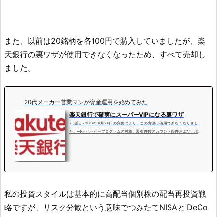
また、以前は20銘柄を各100円で購入していましたが、楽
天銀行の裏ワザが使用できなくなったため、すべて売却し
ました。
20代メーカー営業マンが資産運用を始めてみた
楽天銀行で確実にスーパーVIPになる裏ワザ
＜追記＞2019年6月26日の変更により、この方法は使用できなくなりまし
た。-->> ハッピープログラムの対象、取引件数のカウント条件および、ポ
イントの獲得条件変更 に関するお知らせ従来は1件ごとでハッピープログラ
ムの対象となっていましたが、入金のあった日ごと月間3件までとなってし
まいました。非常に残念です。どうもメーカー営業マンです。私はメイン口
座で「楽天銀行」を利用しています。というのも、証券口座が楽天証券です
から、なにかと便利なんですね。更に、マネーブリッジを利用すれば、普通
預金金利は0.1%と、メ...
私の投資スタイルは基本的に高配当個別株の配当再投資戦
略ですが、リスク分散という意味でつみたてNISAとiDeCo