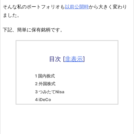
そんな私のポートフォリオも
以前公開時
から大きく変わり
ました。
下記、簡単に保有銘柄です。
目次
[
非表示
]
1
国内株式
2
外国株式
3
つみたてNisa
4
iDeCo