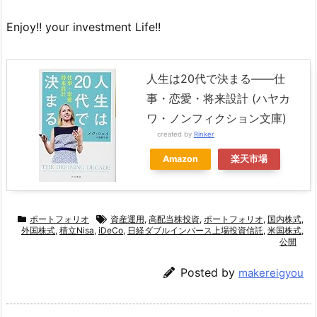
Enjoy!! your investment Life!!
人生は20代で決まる――仕
事・恋愛・将来設計 (ハヤカ
ワ・ノンフィクション文庫)
created by
Rinker
Amazon
楽天市場
ポートフォリオ
資産運用
,
高配当株投資
,
ポートフォリオ
,
国内株式
,
外国株式
,
積立Nisa
,
iDeCo
,
日経ダブルインバース上場投資信託
,
米国株式
,
公開
Posted by
makereigyou