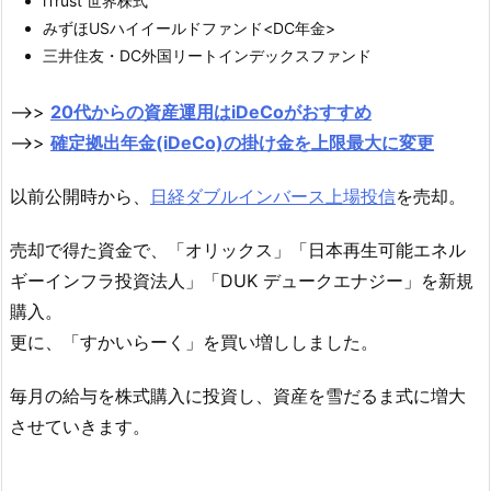
iTrust 世界株式
みずほUSハイイールドファンド<DC年金>
三井住友・DC外国リートインデックスファンド
–>>
20代からの資産運用はiDeCoがおすすめ
–>>
確定拠出年金(iDeCo)の掛け金を上限最大に変更
以前公開時から、
日経ダブルインバース上場投信
を売却。
売却で得た資金で、「オリックス」「日本再生可能エネル
ギーインフラ投資法人」「DUK デュークエナジー」を新規
購入。
更に、「すかいらーく」を買い増ししました。
毎月の給与を株式購入に投資し、資産を雪だるま式に増大
させていきます。