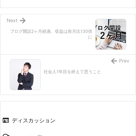
Next
ブログ開設2ヶ月経過。収益は前月比130倍
に
Prev
社会人1年目を終えて思うこと
ディスカッション