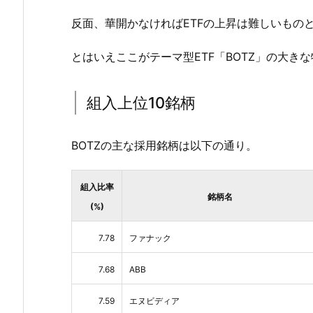
反面、華開かなければETFの上昇は難しいもの
とはいえここがテーマ型ETF「BOTZ」の大き
組入上位10銘柄
BOTZの主な採用銘柄は以下の通り。
組入比率
銘柄名
(%)
7.78
ファナック
7.68
ABB
7.59
エヌビディア