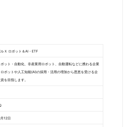
ルＸ ロボット＆AI・ETF
ロボット・自動化、非産業用ロボット、自動運転などに携わる企業
ロボットや人工知能(AI)の採用・活用の増加から恩恵を受ける企
投資を目指します。
Q
9月12日