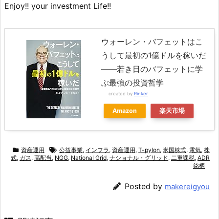
Enjoy!! your investment Life!!
ウォーレン・バフェットはこ
うして最初の1億ドルを稼いだ
――若き日のバフェットに学
ぶ最強の投資哲学
created by
Rinker
Amazon
楽天市場
資産運用
公益事業
,
インフラ
,
資産運用
,
T-pylon
,
米国株式
,
電気
,
株
式
,
ガス
,
高配当
,
NGG
,
National Grid
,
ナショナル・グリッド
,
二重課税
,
ADR
銘柄
Posted by
makereigyou