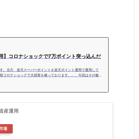
用】コロナショックで7万ポイント突っ込んだ
す。当方、楽天スーパーポイントを楽天ポイント運用で運用して
様コロナショックで大損害を被っております。。。今回はその被
、思う存分人の不幸を楽しんでいってください。（”人の不幸は蜜
有株式の損害は↓コロナショックで7万ポイント突っ込んだ結果はい
。厳密には7万1,000ポイント突っ込んでいますが、-15%の暴落
に。マイナス7,000ポイントです。7,000ポイントはでかい、でかす
資産運用
市場