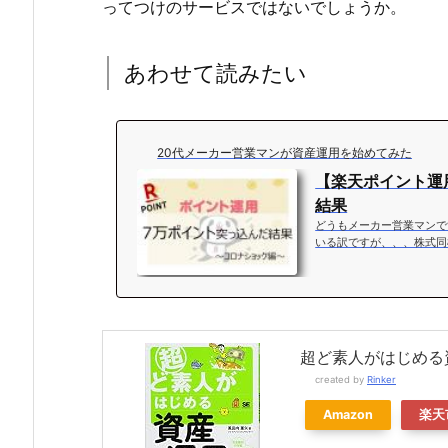
ってつけのサービスではないでしょうか。
あわせて読みたい
20代メーカー営業マンが資産運用を始めてみた
【楽天ポイント運
結果
どうもメーカー営業マンで
いる訳ですが、、、株式同
害を公開していきますので
の味”ですよ）ちなみに保
どうぞ。これはやばたにえん
を被り6万4,000ポイント
ぎ...
超ど素人がはじめる
created by
Rinker
Amazon
楽天