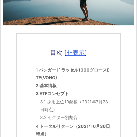
目次
[
非表示
]
1
バンガード ラッセル1000グロースE
TF(VONG)
2
基本情報
3
ETFコンセプト
3.1
採用上位10銘柄（2021年7月23
日時点）
3.2
セクター別割合
4
トータルリターン（2021年6月30日
時点）