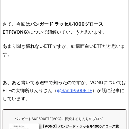
株式数：7株売却単価 ：＄28.84売却株式数：7株若干の利が乗ってはいま
すが、ほぼ同値撤退でした。S...
さて、今回は
バンガード ラッセル1000グロース
ETF(VONG)
について紐解いていこうと思います。
あまり聞き慣れないETFですが、結構面白いETFだと思いま
す。
あ、あと書いてる途中で知ったのですが、VONGについては
ETFの大御所りんりさん（
@SandP500ETF
）が既に記事に
しています。
バンガードS&P500ETF(VOO)に投資するりんりのブログ
【VONG】バンガード・ラッセル1000グロース株