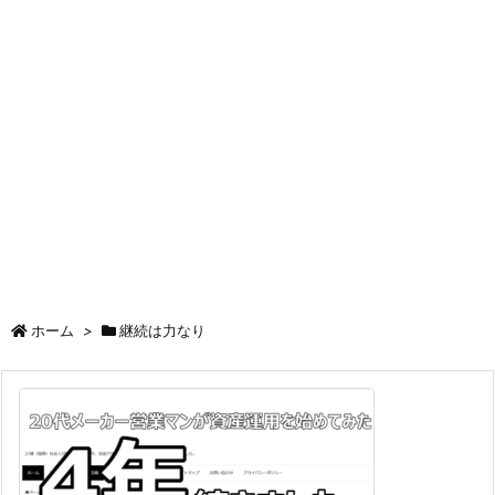
ホーム
>
継続は力なり