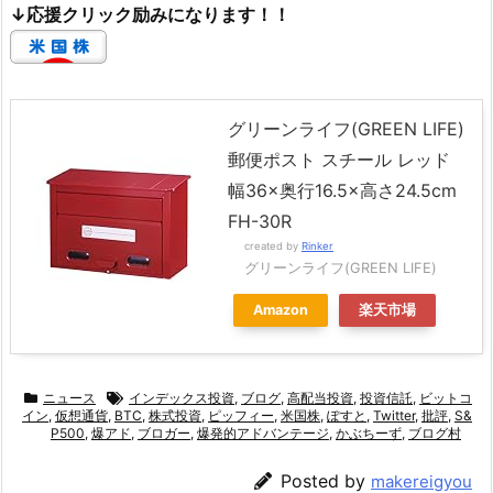
↓応援クリック励みになります！！
グリーンライフ(GREEN LIFE)
郵便ポスト スチール レッド
幅36×奥行16.5×高さ24.5cm
FH-30R
created by
Rinker
グリーンライフ(GREEN LIFE)
Amazon
楽天市場
ニュース
インデックス投資
,
ブログ
,
高配当投資
,
投資信託
,
ビットコ
イン
,
仮想通貨
,
BTC
,
株式投資
,
ピッフィー
,
米国株
,
ぽすと
,
Twitter
,
批評
,
S&
P500
,
爆アド
,
ブロガー
,
爆発的アドバンテージ
,
かぶちーず
,
ブログ村
Posted by
makereigyou