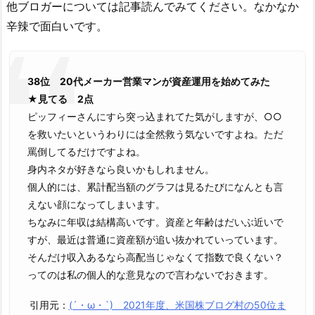
他ブロガーについては記事読んでみてください。なかなか
辛辣で面白いです。
38位 20代メーカー営業マンが資産運用を始めてみた
★見てる 2点
ピッフィーさんにすら突っ込まれてた気がしますが、○○
を救いたいというわりには全然救う気ないですよね。ただ
罵倒してるだけですよね。
身内ネタが好きなら良いかもしれません。
個人的には、累計配当額のグラフは見るたびになんとも言
えない顔になってしまいます。
ちなみに年収は結構高いです。資産と年齢はだいぶ近いで
すが、最近は普通に資産額が追い抜かれていっています。
そんだけ収入あるなら高配当じゃなくて指数で良くない？
ってのは私の個人的な意見なので言わないでおきます。
引用元：
(´・ω・`) 2021年度、米国株ブログ村の50位ま