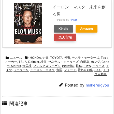
イーロン・マスク 未来を創
る男
created by
Rinker
Kindle
Amazon
楽天市場
ニュース
HONDA
,
企業
,
TOYOTA
,
投資
,
テスラ・モーターズ
,
Tesla
,
メーカー
,
TSLA
,
Daimler
,
株価
,
ゼネラル・モーターズ
,
自動車
,
ホンダ
,
Gene
ral Motors
,
米国株
,
フォルクスワーゲン
,
時価総額
,
推移
,
BMW
,
ニュース
,
ド
イツ
,
フェラーリ
,
イーロン・マスク
,
米国
,
フォード
,
電気自動車
,
SAIC
,
トヨ
タ自動車
Posted by
makereigyou
関連記事