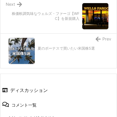
Next
株価軟調気味なウェルズ・ファーゴ【WF
C】を新規購入
Prev
夏のボーナスで買いたい米国株5選
ディスカッション
コメント一覧