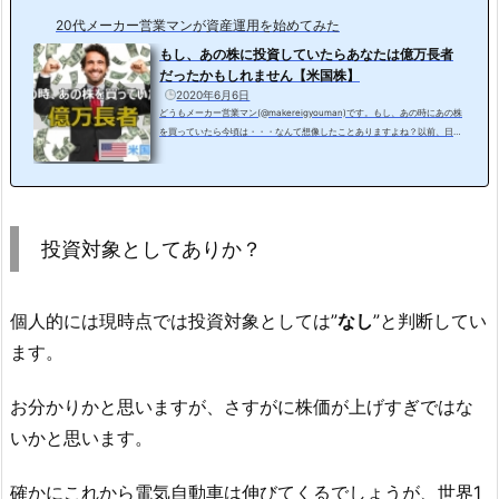
20代メーカー営業マンが資産運用を始めてみた
もし、あの株に投資していたらあなたは億万長者
だったかもしれません【米国株】
2020年6月6日
どうもメーカー営業マン(@makereigyouman)です。もし、あの時にあの株
を買っていたら今頃は・・・なんて想像したことありますよね？以前、日本
株編を記事にしましたが今回は第二弾ということで米国株編を記事にしてい
きます。米国株は日本株とは上昇のレベルが違いました。調べてみると、長
期保有で億超えがゴロゴロと・・・。さて見ていきましょう！ちなみに日本
株編はこちら。あの時、あの株を買っていたら【米国株】※以下、為替は現
在のレートで計算しています。（1ドル＝110円換算）※順不同マイクロソフ
投資対象としてありか？
ト約23万円→約7億4,700万円...
個人的には現時点では投資対象としては”
なし
”と判断してい
ます。
お分かりかと思いますが、さすがに株価が上げすぎではな
いかと思います。
確かにこれから電気自動車は伸びてくるでしょうが、世界1