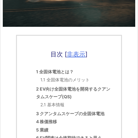
目次
[
非表示
]
1
全固体電池とは？
1.1
全固体電池のメリット
2
EV向け全固体電池を開発するクアン
タムスケープ(QS)
2.1
基本情報
3
クアンタムスケープの全固体電池
4
株価推移
5
業績
6
EV関連は今後期待できると思う