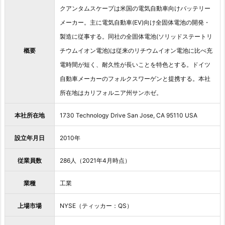
クアンタムスケープは米国の電気自動車向けバッテリー
メーカー。主に電気自動車(EV)向け全固体電池の開発・
製造に従事する。同社の全固体電池(ソリッドステートリ
概要
チウムイオン電池)は従来のリチウムイオン電池に比べ充
電時間が短く、耐久性が長いことを特色とする。ドイツ
自動車メーカーのフォルクスワーゲンと提携する。本社
所在地はカリフォルニア州サンホゼ。
本社所在地
1730 Technology Drive San Jose, CA 95110 USA
設立年月日
2010年
従業員数
286人（2021年4月時点）
業種
工業
上場市場
NYSE（ティッカー：QS）