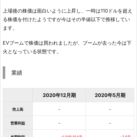
上場後の株価は面白いように上昇し、一時は110ドルを超え
る株価を付けたようですが今はその半値以下で推移してい
ます。
EVブームで株価は買われましたが、ブームが去った今は下
火となっている状態です。
業績
2020年12月期
2020年5月期
売上高
–
–
営業利益
–
–
当期利益
-1,099,914千
-2.5千