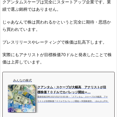
クアンタムスケープは完全にスタートアップ企業です。業
績で選ぶ銘柄ではありません。
じゃあなんで株は買われるかというと完全に期待・思惑か
ら買われています。
プレスリリースやレーティングで株価は乱高下します。
実際にもアナリストが目標株価70ドルと発表したことで株
価は上昇しています。
みんなの株式
クアンタム・スケープが大幅高 アナリストが目
標株価７０ドルでカバレッジ開始＝...
最新投稿日時:2021/02/13 00:38 - 「クアンタム・スケープが大幅高 アナ
リストが目標株価７０ドルでカバレッジ開始＝米国株個別」（みんかぶFX）