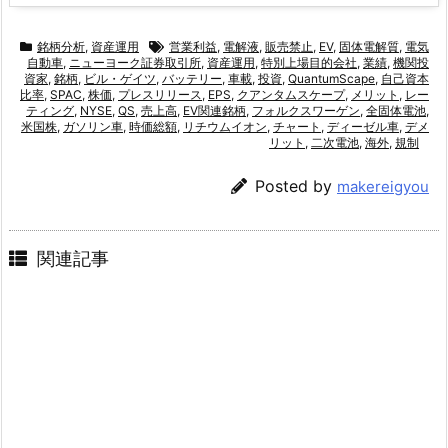
銘柄分析
,
資産運用
営業利益
,
電解液
,
販売禁止
,
EV
,
固体電解質
,
電気
自動車
,
ニューヨーク証券取引所
,
資産運用
,
特別上場目的会社
,
業績
,
機関投
資家
,
銘柄
,
ビル・ゲイツ
,
バッテリー
,
車載
,
投資
,
QuantumScape
,
自己資本
比率
,
SPAC
,
株価
,
プレスリリース
,
EPS
,
クアンタムスケープ
,
メリット
,
レー
ティング
,
NYSE
,
QS
,
売上高
,
EV関連銘柄
,
フォルクスワーゲン
,
全固体電池
,
米国株
,
ガソリン車
,
時価総額
,
リチウムイオン
,
チャート
,
ディーゼル車
,
デメ
リット
,
二次電池
,
海外
,
規制
Posted by
makereigyou
関連記事