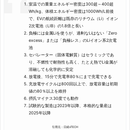
室温での重量エネルギー密度は300超～400超
Wh/kg、体積エネルギー密度は1000Wh/L前後
で、EVの航続距離は既存のリチウム（Li）イオン
2次電池（LIB）の1.8倍と長い
負極には金属Liを使うが、過剰なLiはない「Zero
excess」または「負極レス」のLiイオン系2次電
池
セパレーター（固体電解質）はセラミックであ
り、不燃性で耐熱性も高く、たとえ熱でLi金属が
溶融しても化学的に安定
放電後、15分で充電率80％にまで充電できる
充放電サイクルは800回以上で、放電容量は初期
値の80％以上を維持
摂氏マイナス30度でも動作
試験的な製造は2023年以降、本格的な量産は
2025年以降
引用元：日経xTECH