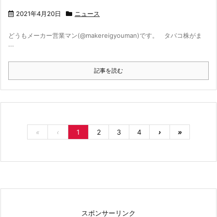
2021年4月20日
ニュース
どうもメーカー営業マン(@makereigyouman)です。 タバコ株がま
...
記事を読む
«
‹
1
2
3
4
›
»
スポンサーリンク