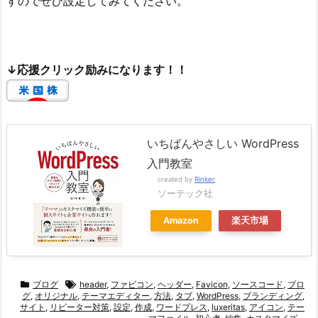
すのでぜひ設定してみてください。
↓応援クリック励みになります！！
いちばんやさしい WordPress
入門教室
created by
Rinker
ソーテック社
Amazon
楽天市場
ブログ
header
,
ファビコン
,
ヘッダー
,
Favicon
,
ソースコード
,
ブロ
グ
,
オリジナル
,
テーマエディター
,
方法
,
タブ
,
WordPress
,
ブランディング
,
サイト
,
リピーター対策
,
設定
,
作成
,
ワードプレス
,
luxeritas
,
アイコン
,
テー