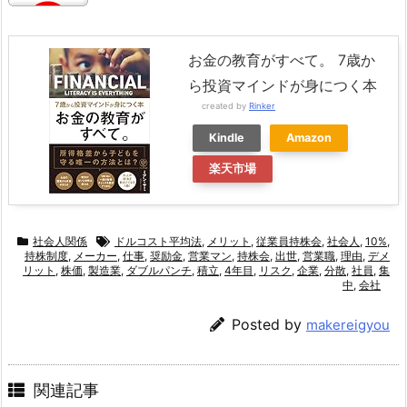
お金の教育がすべて。 7歳か
ら投資マインドが身につく本
created by
Rinker
Kindle
Amazon
楽天市場
社会人関係
ドルコスト平均法
,
メリット
,
従業員持株会
,
社会人
,
10%
,
持株制度
,
メーカー
,
仕事
,
奨励金
,
営業マン
,
持株会
,
出世
,
営業職
,
理由
,
デメ
リット
,
株価
,
製造業
,
ダブルパンチ
,
積立
,
4年目
,
リスク
,
企業
,
分散
,
社員
,
集
中
,
会社
Posted by
makereigyou
関連記事