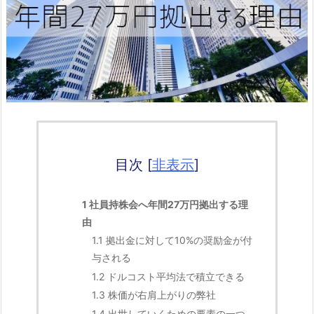
目次
[
非表示
]
1
社員持株会へ年間27万円拠出する理
由
1.1
拠出金に対して10%の奨励金が付
与される
1.2
ドルコスト平均法で積立できる
1.3
株価が右肩上がりの弊社
1.4
出世していくための要素の一つ