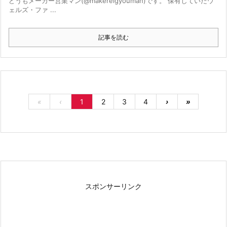
どうもメーカー営業マン(@makereigyouman)です。 保有していたウ
ェルズ・ファ ...
記事を読む
«
‹
1
2
3
4
›
»
スポンサーリンク