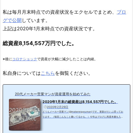
私は毎月月末時点での資産状況をエクセルでまとめ、
ブロ
グで公開
しています。
上記は2020年1月末時点での資産状況です。
総資産8,154,557万円でした。
※後に
コロナショック
で資産が大幅に減少したことは内緒。
私自身については
こちら
を御覧ください。
20代メーカー営業マンが資産運用を始めてみた
2020年1月末の総資産は8,154,557円でした。
2020年2月29日
どうもメーカー営業マン(@makereigyouman)です。更新がだいぶ滞ってお
ります。（毎回こんなこと書いてるかも。）今年はブログに再度本腰を入れ
ていく予定ですので、よろしくお願いします。さて、遅くなりましたが、20
20年1月末時点での資産状況を見ていきます。2020年1月末の資産状況総資
産8,154,557万円でした。25歳、社会人3年目の終盤で800万円突破です。も