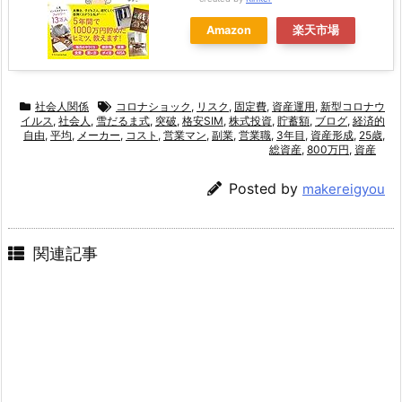
Amazon
楽天市場
社会人関係
コロナショック
,
リスク
,
固定費
,
資産運用
,
新型コロナウ
イルス
,
社会人
,
雪だるま式
,
突破
,
格安SIM
,
株式投資
,
貯蓄額
,
ブログ
,
経済的
自由
,
平均
,
メーカー
,
コスト
,
営業マン
,
副業
,
営業職
,
3年目
,
資産形成
,
25歳
,
総資産
,
800万円
,
資産
Posted by
makereigyou
関連記事