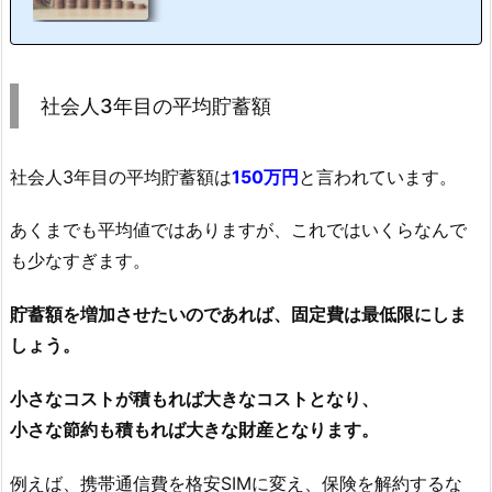
できなかった"節約術”についてまとめてみます。メーカー営業マンのスペッ
クはじめに、わたくしメーカー営業マンのスペックをおさらいしておきま
す。名前：メーカー営業マン年齢：25歳（2020年5月時点）住み：東京（都
内一人暮らし）会社：東証一部上場のメーカー社歴：新卒4年目学歴：MAR
CH卒職種：営業職年収：550万円・・・更に詳しくはこちら上記の通り、至
社会人3年目の平均貯蓄額
ってどこにでもいる凡人です...
社会人3年目の平均貯蓄額は
150万円
と言われています。
あくまでも平均値ではありますが、これではいくらなんで
も少なすぎます。
貯蓄額を増加させたいのであれば、固定費は最低限にしま
しょう。
小さなコストが積もれば大きなコストとなり、
小さな節約も積もれば大きな財産となります。
例えば、携帯通信費を格安SIMに変え、保険を解約するな