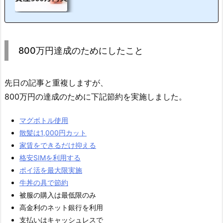
円突破総資産500万円突破-->> 2019年4月末の資産状況（総資産500万円突
破）当初の目標は社会人2年目のうちに総資産500万円突破でしたが、目標
より一ヶ月遅れてしまいました。ちなみに、社会人1年目の2月末時点では総
資産200万円でした。1年と2ヶ月で300万円ほど資産を増加させることがで
きました。-->> 一...
800万円達成のためにしたこと
先日の記事と重複しますが、
800万円の達成のために下記節約を実施しました。
マグボトル使用
散髪は1,000円カット
家賃をできるだけ抑える
格安SIMを利用する
ポイ活を最大限実施
牛丼の具で節約
被服の購入は最低限のみ
高金利のネット銀行を利用
支払いはキャッシュレスで