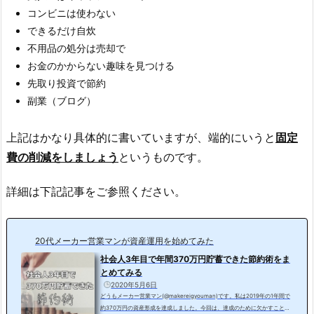
コンビニは使わない
できるだけ自炊
不用品の処分は売却で
お金のかからない趣味を見つける
先取り投資で節約
副業（ブログ）
上記はかなり具体的に書いていますが、端的にいうと
固定
費の削減をしましょう
というものです。
詳細は下記記事をご参照ください。
20代メーカー営業マンが資産運用を始めてみた
社会人3年目で年間370万円貯蓄できた節約術をま
とめてみる
2020年5月6日
どうもメーカー営業マン(@makereigyouman)です。私は2019年の1年間で
約370万円の資産形成を達成しました。今回は、達成のために欠かすことが