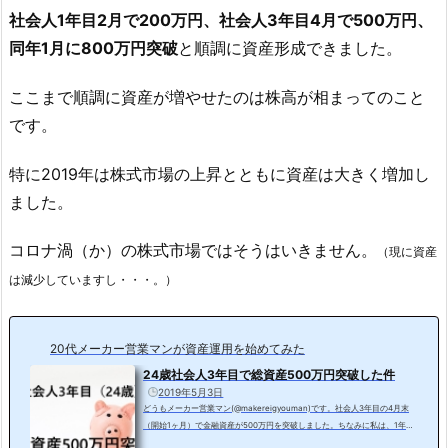
社会人1年目2月で200万円、社会人3年目4月で500万円、
同年1月に800万円突破
と順調に資産形成できました。
ここまで順調に資産が増やせたのは株高が相まってのこと
です。
特に2019年は株式市場の上昇とともに資産は大きく増加し
ました。
コロナ渦（か）の株式市場ではそうはいきません。
（現に資産
は減少していますし・・・。）
20代メーカー営業マンが資産運用を始めてみた
24歳社会人3年目で総資産500万円突破した件
2019年5月3日
どうもメーカー営業マン(@makereigyouman)です。社会人3年目の4月末
（開始1ヶ月）で金融資産が500万円を突破しました。ちなみに私は、1年目
で総資産200万円突破を経験しています。-->> 社会人1年目で総資産200万