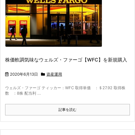
株価軟調気味なウェルズ・ファーゴ【WFC】を新規購入
2020年6月13日
資産運用
ウェルズ・ファーゴ ティッカー：WFC 取得単価 ：＄27.92 取得株
数 ：8株 配当利 ...
記事を読む